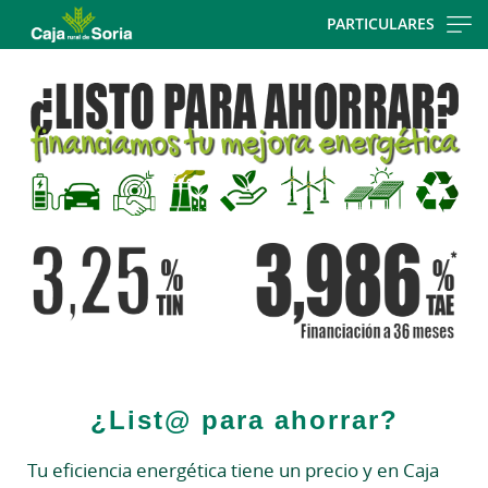
Skip
PARTICULARES
to
Cargando
main
contenido,
contentt
por
favor
espere...
¿List@ para ahorrar?
Tu eficiencia energética tiene un precio y en Caja