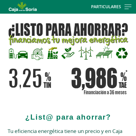
Skip
PARTICULARES
to
Cargando
main
contenido,
contentt
por
favor
espere...
¿List@ para ahorrar?
Tu eficiencia energética tiene un precio y en Caja