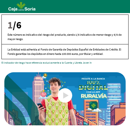
Skip
to
main
1
/6
contentt
Este número es indicativo del riesgo del producto, siendo 1/6 indicativo de menor riesgo y 6/6 de
mayor riesgo.
La Entidad está adherida al Fondo de Garantía de Depósitos Español de Entidades de Crédito. El
Fondo garantiza los depósitos en dinero hasta 100.000 euros, por titular y entidad.
El indicador de riesgo hace referencia exclusivamente a la Cuenta y Libreta Joven In
Cargando
contenido,
por
favor
espere...