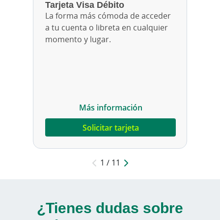
Tarjeta Visa Débito
Seleccionar método de pago: Eligiendo la cantidad 
Eligiendo la cantidad cada mes
La forma más cómoda de acceder
a tu cuenta o libreta en cualquier
momento y lugar.
Más información
Solicitar tarjeta
1 / 11
¿Tienes dudas sobre