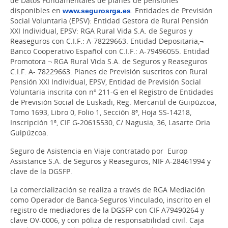
de Datos Fundamentales de planes de pensiones
disponibles en
www.segurosrga.es
. Entidades de Previsión
Social Voluntaria (EPSV): Entidad Gestora de Rural Pensión
XXI Individual, EPSV: RGA Rural Vida S.A. de Seguros y
Reaseguros con C.I.F.: A-78229663. Entidad Depositaria,¬
Banco Cooperativo Español con C.I.F.: A-79496055. Entidad
Promotora ¬ RGA Rural Vida S.A. de Seguros y Reaseguros
C.I.F. A- 78229663. Planes de Previsión suscritos con Rural
Pensión XXI Individual, EPSV, Entidad de Previsión Social
Voluntaria inscrita con nº 211-G en el Registro de Entidades
de Previsión Social de Euskadi, Reg. Mercantil de Guipúzcoa,
Tomo 1693, Libro 0, Folio 1, Sección 8ª, Hoja SS-14218,
Inscripción 1ª, CIF G-20615530, C/ Nagusia, 36, Lasarte Oria
Guipúzcoa.
Seguro de Asistencia en Viaje contratado por Europ
Assistance S.A. de Seguros y Reaseguros, NIF A-28461994 y
clave de la DGSFP.
La comercialización se realiza a través de RGA Mediación
como Operador de Banca-Seguros Vinculado, inscrito en el
registro de mediadores de la DGSFP con CIF A79490264 y
clave OV-0006, y con póliza de responsabilidad civil. Caja