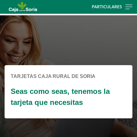
Skip
PARTICULARES
to
Cargando
main
contenido,
contentt
por
favor
espere...
TARJETAS CAJA RURAL DE SORIA
Seas como seas, tenemos la
tarjeta que necesitas