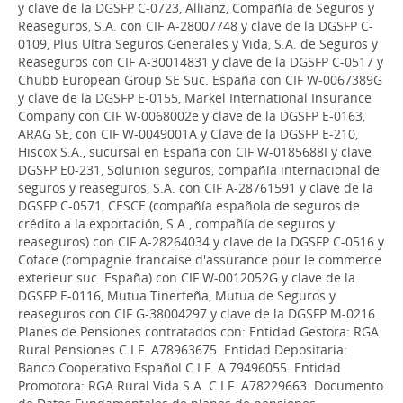
y clave de la DGSFP C-0723, Allianz, Compañía de Seguros y
Reaseguros, S.A. con CIF A-28007748 y clave de la DGSFP C-
0109, Plus Ultra Seguros Generales y Vida, S.A. de Seguros y
Reaseguros con CIF A-30014831 y clave de la DGSFP C-0517 y
Chubb European Group SE Suc. España con CIF W-0067389G
y clave de la DGSFP E-0155, Markel International Insurance
Company con CIF W-0068002e y clave de la DGSFP E-0163,
ARAG SE, con CIF W-0049001A y Clave de la DGSFP E-210,
Hiscox S.A., sucursal en España con CIF W-0185688I y clave
DGSFP E0-231, Solunion seguros, compañía internacional de
seguros y reaseguros, S.A. con CIF A-28761591 y clave de la
DGSFP C-0571, CESCE (compañía española de seguros de
crédito a la exportación, S.A., compañía de seguros y
reaseguros) con CIF A-28264034 y clave de la DGSFP C-0516 y
Coface (compagnie francaise d'assurance pour le commerce
exterieur suc. España) con CIF W-0012052G y clave de la
DGSFP E-0116, Mutua Tinerfeña, Mutua de Seguros y
reaseguros con CIF G-38004297 y clave de la DGSFP M-0216.
Planes de Pensiones contratados con: Entidad Gestora: RGA
Rural Pensiones C.I.F. A78963675. Entidad Depositaria:
Banco Cooperativo Español C.I.F. A 79496055. Entidad
Promotora: RGA Rural Vida S.A. C.I.F. A78229663. Documento