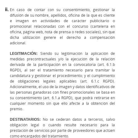
En caso de contar con su consentimiento, gestionar la
difusión de su nombre, apellidos, oficina de la que es cliente
e imagen en actividades de carácter publicitario o
promocional relacionadas con el concurso (cartelería en
oficina, página web, nota de prensa o redes sociales), sin que
dicha utilización genere el derecho a compensación
adicional.
LEGITIMACIÓN:
Siendo su legitimación la aplicación de
medidas precontractuales y/o la ejecución de la relación
derivada de la participación en la convocatoria (art. 6.1.b
RGPD), al ser el tratamiento necesario para tramitar la
candidatura y gestionar el procedimiento; y el cumplimiento
de obligaciones legales aplicables (art. 6.1.c RGPD).
Adicionalmente, el uso de la imagen y datos identificativos de
las personas ganadoras con fines promocionales se basa en
su consentimiento (art. 6.1.a RGPD), que podrá retirarse en
cualquier momento sin que ello afecte a la obtención del
premio.
DESTINATARIOS:
No se cederán datos a terceros, salvo
obligación legal o cuando resulte necesario para la
prestación de servicios por parte de proveedores que actúen
como encargados del tratamiento.