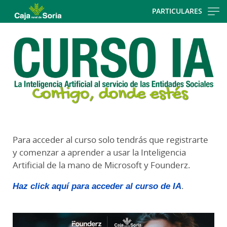
Skip
PARTICULARES
to
Cargando
main
contenido,
contentt
por
favor
espere...
Para acceder al curso solo tendrás que registrarte
y comenzar a aprender a usar la Inteligencia
Artificial de la mano de Microsoft y Founderz.
Haz click aquí para acceder al curso de IA
.