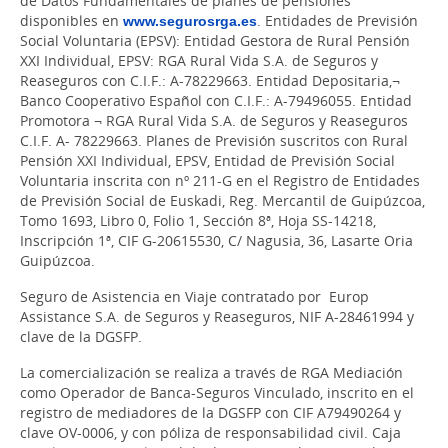
de Datos Fundamentales de planes de pensiones
disponibles en
www.segurosrga.es
. Entidades de Previsión
Social Voluntaria (EPSV): Entidad Gestora de Rural Pensión
XXI Individual, EPSV: RGA Rural Vida S.A. de Seguros y
Reaseguros con C.I.F.: A-78229663. Entidad Depositaria,¬
Banco Cooperativo Español con C.I.F.: A-79496055. Entidad
Promotora ¬ RGA Rural Vida S.A. de Seguros y Reaseguros
C.I.F. A- 78229663. Planes de Previsión suscritos con Rural
Pensión XXI Individual, EPSV, Entidad de Previsión Social
Voluntaria inscrita con nº 211-G en el Registro de Entidades
de Previsión Social de Euskadi, Reg. Mercantil de Guipúzcoa,
Tomo 1693, Libro 0, Folio 1, Sección 8ª, Hoja SS-14218,
Inscripción 1ª, CIF G-20615530, C/ Nagusia, 36, Lasarte Oria
Guipúzcoa.
Seguro de Asistencia en Viaje contratado por Europ
Assistance S.A. de Seguros y Reaseguros, NIF A-28461994 y
clave de la DGSFP.
La comercialización se realiza a través de RGA Mediación
como Operador de Banca-Seguros Vinculado, inscrito en el
registro de mediadores de la DGSFP con CIF A79490264 y
clave OV-0006, y con póliza de responsabilidad civil. Caja