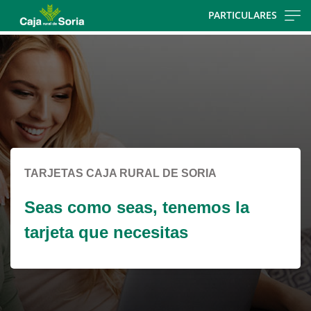
Skip
PARTICULARES
to
Cargando
main
contenido,
contentt
por
favor
espere...
TARJETAS CAJA RURAL DE SORIA
Seas como seas, tenemos la
tarjeta que necesitas