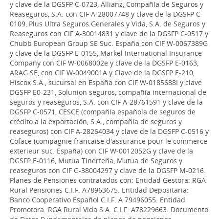
y clave de la DGSFP C-0723, Allianz, Compañía de Seguros y
Reaseguros, S.A. con CIF A-28007748 y clave de la DGSFP C-
0109, Plus Ultra Seguros Generales y Vida, S.A. de Seguros y
Reaseguros con CIF A-30014831 y clave de la DGSFP C-0517 y
Chubb European Group SE Suc. España con CIF W-0067389G
y clave de la DGSFP E-0155, Markel International Insurance
Company con CIF W-0068002e y clave de la DGSFP E-0163,
ARAG SE, con CIF W-0049001A y Clave de la DGSFP E-210,
Hiscox S.A., sucursal en España con CIF W-0185688I y clave
DGSFP E0-231, Solunion seguros, compañía internacional de
seguros y reaseguros, S.A. con CIF A-28761591 y clave de la
DGSFP C-0571, CESCE (compañía española de seguros de
crédito a la exportación, S.A., compañía de seguros y
reaseguros) con CIF A-28264034 y clave de la DGSFP C-0516 y
Coface (compagnie francaise d'assurance pour le commerce
exterieur suc. España) con CIF W-0012052G y clave de la
DGSFP E-0116, Mutua Tinerfeña, Mutua de Seguros y
reaseguros con CIF G-38004297 y clave de la DGSFP M-0216.
Planes de Pensiones contratados con: Entidad Gestora: RGA
Rural Pensiones C.I.F. A78963675. Entidad Depositaria:
Banco Cooperativo Español C.I.F. A 79496055. Entidad
Promotora: RGA Rural Vida S.A. C.I.F. A78229663. Documento