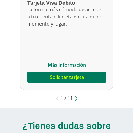
Tarjeta Visa Débito
Seleccionar método de pago: Eligiendo la cantidad 
Eligiendo la cantidad cada mes
La forma más cómoda de acceder
a tu cuenta o libreta en cualquier
momento y lugar.
Más información
Solicitar tarjeta
1 / 11
¿Tienes dudas sobre