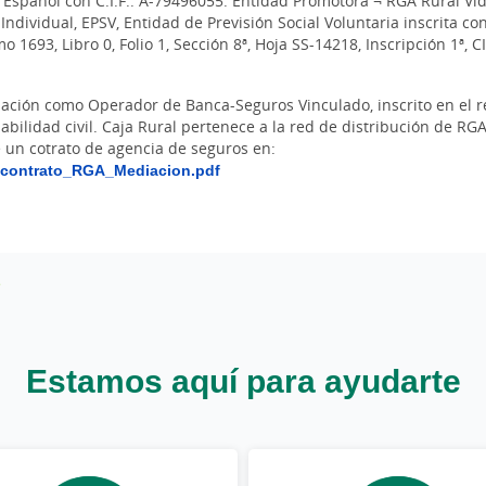
Español con C.I.F.: A-79496055. Entidad Promotora ¬ RGA Rural Vid
Individual, EPSV, Entidad de Previsión Social Voluntaria inscrita co
 1693, Libro 0, Folio 1, Sección 8ª, Hoja SS-14218, Inscripción 1ª, C
iación como Operador de Banca-Seguros Vinculado, inscrito en el 
abilidad civil. Caja Rural pertenece a la red de distribución de R
un cotrato de agencia de seguros en:
_contrato_RGA_Mediacion.pdf
Estamos aquí para ayudarte