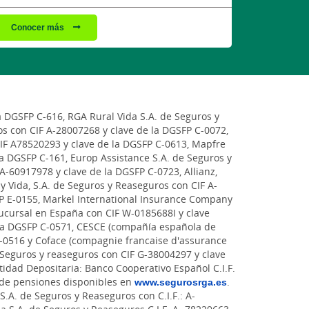
Conocer más
a DGSFP C-616, RGA Rural Vida S.A. de Seguros y
s con CIF A-28007268 y clave de la DGSFP C-0072,
CIF A78520293 y clave de la DGSFP C-0613, Mapfre
la DGSFP C-161, Europ Assistance S.A. de Seguros y
A-60917978 y clave de la DGSFP C-0723, Allianz,
y Vida, S.A. de Seguros y Reaseguros con CIF A-
P E-0155, Markel International Insurance Company
sucursal en España con CIF W-0185688I y clave
 la DGSFP C-0571, CESCE (compañía española de
 C-0516 y Coface (compagnie francaise d'assurance
Seguros y reaseguros con CIF G-38004297 y clave
idad Depositaria: Banco Cooperativo Español C.I.F.
 de pensiones disponibles en
www.segurosrga.es
.
S.A. de Seguros y Reaseguros con C.I.F.: A-