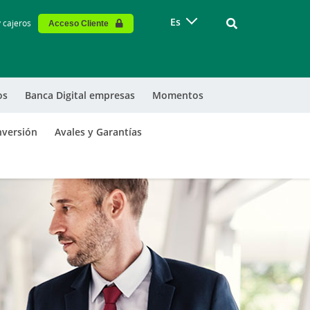
Vinculo - Buscar
Es
y cajeros
Acceso Cliente
os
Banca Digital empresas
Momentos
nversión
Avales y Garantías