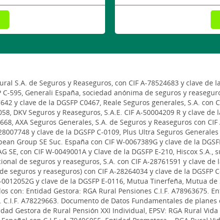
al S.A. de Seguros y Reaseguros, con CIF A-78524683 y clave de l
P C-595, Generali España, sociedad anónima de seguros y reaseguro
642 y clave de la DGSFP C0467, Reale Seguros generales, S.A. con 
58, DKV Seguros y Reaseguros, S.A.E. CIF A-50004209 R y clave de 
668, AXA Seguros Generales, S.A. de Seguros y Reaseguros con CIF 
8007748 y clave de la DGSFP C-0109, Plus Ultra Seguros Generales 
pean Group SE Suc. España con CIF W-0067389G y clave de la DGSF
G SE, con CIF W-0049001A y Clave de la DGSFP E-210, Hiscox S.A., 
ional de seguros y reaseguros, S.A. con CIF A-28761591 y clave de
a de seguros y reaseguros) con CIF A-28264034 y clave de la DGSFP
-0012052G y clave de la DGSFP E-0116, Mutua Tinerfeña, Mutua de 
s con: Entidad Gestora: RGA Rural Pensiones C.I.F. A78963675. Ent
A. C.I.F. A78229663. Documento de Datos Fundamentales de planes
idad Gestora de Rural Pensión XXI Individual, EPSV: RGA Rural Vida 