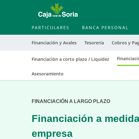
PARTICULARES
BANCA PERSONAL
Financiación y Avales
Tesorería
Cobros y Pa
Financiaci
Financiación a corto plazo / Liquidez
Cargando
Asesoramiento
contenido,
por
favor
FINANCIACIÓN A LARGO PLAZO
espere...
Financiación a medida
empresa