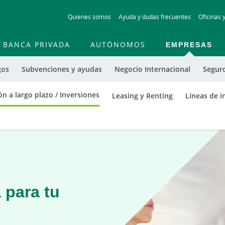
Skip
Quienes somos
Ayuda y dudas frecuentes
Oficinas 
to
main
contentt
BANCA PRIVADA
AUTÓNOMOS
EMPRESAS
gos
Subvenciones y ayudas
Negocio Internacional
Segur
ón a largo plazo / Inversiones
Leasing y Renting
Líneas de i
 para tu