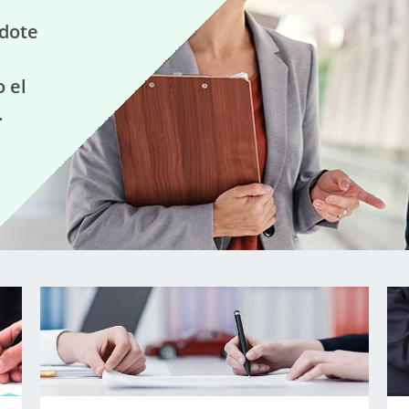
ndote
 el
.