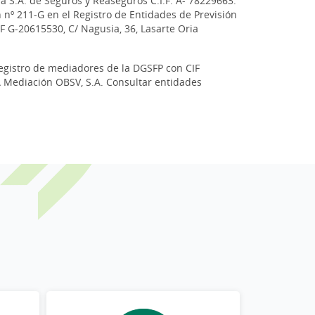
a S.A. de Seguros y Reaseguros C.I.F. A- 78229663.
n nº 211-G en el Registro de Entidades de Previsión
IF G-20615530, C/ Nagusia, 36, Lasarte Oria
registro de mediadores de la DGSFP con CIF
GA Mediación OBSV, S.A. Consultar entidades