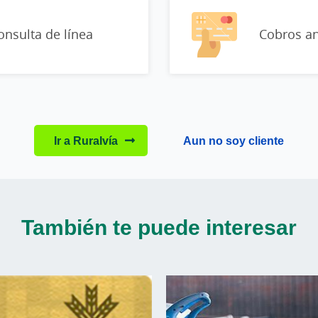
onsulta de línea
Cobros an
Ir a Ruralvía
Aun no soy cliente
También te puede interesar