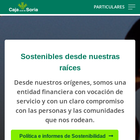
Skip
PARTICULARES
to
Cargando
main
contenido,
contentt
por
favor
espere...
Sostenibles desde nuestras
raíces
Desde nuestros orígenes, somos una
entidad financiera con vocación de
servicio y con un claro compromiso
con las personas y las comunidades
que nos rodean.
Política e informes de Sostenibilidad