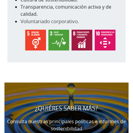
Transparencia, comunicación activa y de
calidad.
Voluntariado corporativo.
Cargando
contenido,
por
favor
¿QUIÉRES SABER MÁS?
espere...
Consulta nuestras principales políticas e informes de
sostenibilidad