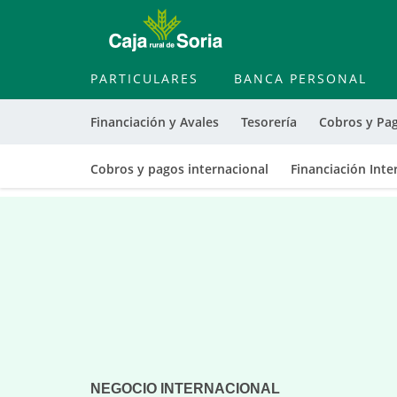
PARTICULARES
BANCA PERSONAL
Financiación y Avales
Tesorería
Cobros y Pa
Cobros y pagos internacional
Financiación Inte
Cargando
contenido,
por
favor
espere...
NEGOCIO INTERNACIONAL