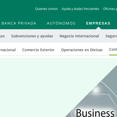
Skip
Quienes somos
Ayuda y dudas frecuentes
Oficinas 
to
main
contentt
BANCA PRIVADA
AUTÓNOMOS
EMPRESAS
gos
Subvenciones y ayudas
Negocio Internacional
Segur
Cont
rnacional
Comercio Exterior
Operaciones en Divisas