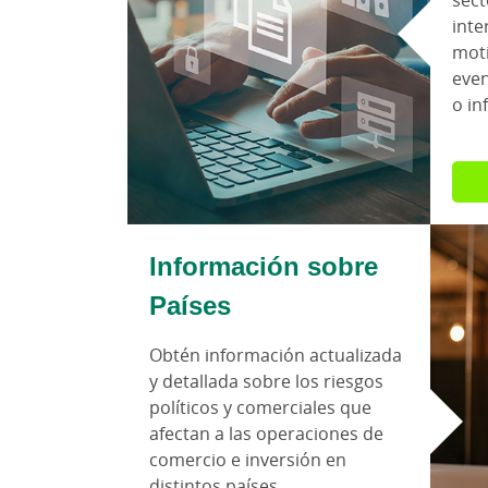
sect
inte
moti
even
o in
Información sobre
Países
Obtén información actualizada
y detallada sobre los riesgos
políticos y comerciales que
afectan a las operaciones de
comercio e inversión en
distintos países.