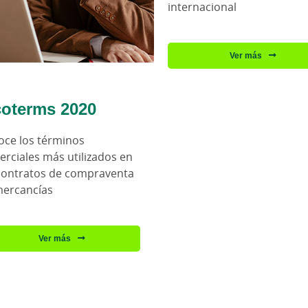
internacional
Ver más
coterms 2020
ce los términos
rciales más utilizados en
contratos de compraventa
mercancías
Ver más