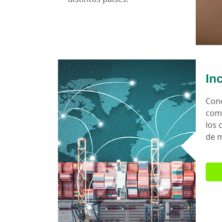
In
Cono
come
los 
de 