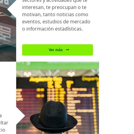
sectores y actividades que te
interesan, te preocupan o te
motivan, tanto noticias como
eventos, estudios de mercado
o información estadísticas.
Ver más
a
ltar
cio