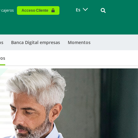
Vinculo - Buscar
Es
y cajeros
Acceso Cliente
os
Banca Digital empresas
Momentos
ros