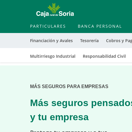
PARTICULARES
BANCA PERSONAL
Financiación y Avales
Tesorería
Cobros y Pa
Multirriesgo Industrial
Responsabilidad Civil
Cargando
contenido,
por
MÁS SEGUROS PARA EMPRESAS
favor
espere...
Más seguros pensados
y tu empresa