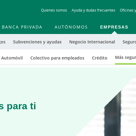
Skip
Quienes somos
Ayuda y dudas frecuentes
Oficinas 
to
main
contentt
BANCA PRIVADA
AUTÓNOMOS
EMPRESAS
gos
Subvenciones y ayudas
Negocio Internacional
Segur
Más segu
Automóvil
Colectivo para empleados
Crédito
 para ti