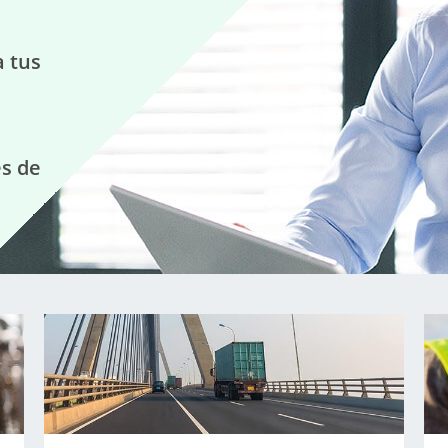
a tus
s de