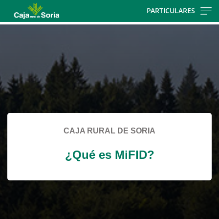
Skip
PARTICULARES
to
Cargando
main
contenido,
contentt
por
favor
espere...
CAJA RURAL DE SORIA
¿Qué es MiFID?