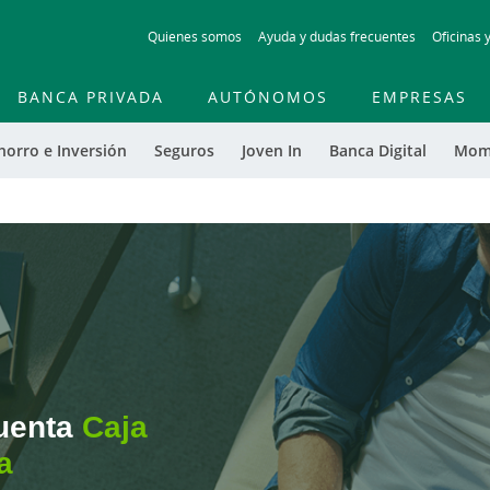
Skip
Quienes somos
Ayuda y dudas frecuentes
Oficinas 
to
main
contentt
BANCA PRIVADA
AUTÓNOMOS
EMPRESAS
horro e Inversión
Seguros
Joven In
Banca Digital
Mom
uenta
Caja
a