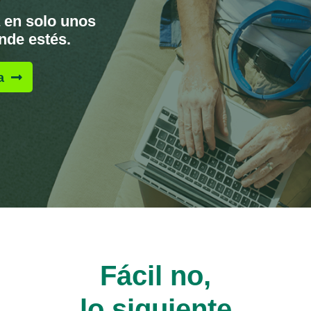
 en solo unos
nde estés.
a
Fácil no,
lo siguiente