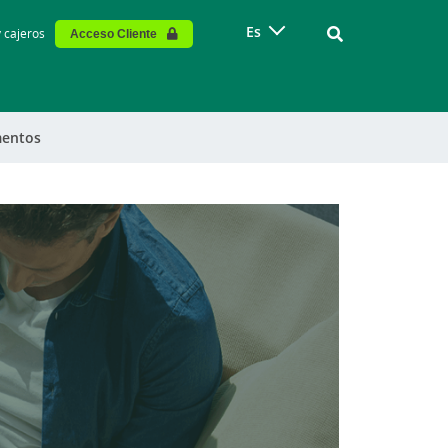
Vinculo - Buscar
Es
y cajeros
Acceso Cliente
entos