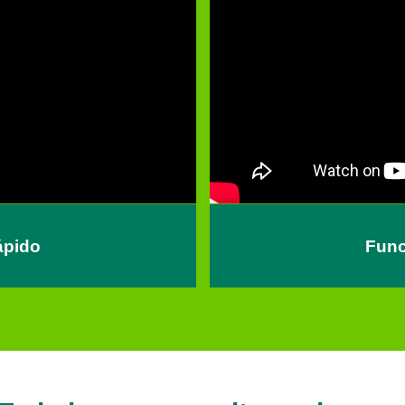
ápido
Func