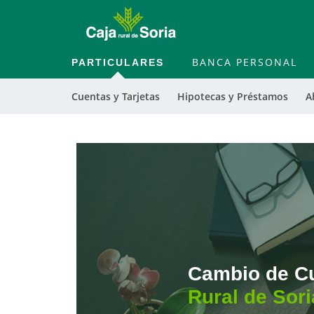
PARTICULARES
BANCA PERSONAL
Cuentas y Tarjetas
Hipotecas y Préstamos
A
Cargando
contenido,
por
favor
espere...
Cambio de C
Rural de Sori