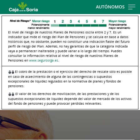
Skip
AUTÓNOMOS
to
main
contentt
El nivel de riesgo de nuestros Planes de Pensiones oscila entre 2 y 7. Es un
indicador que mide el riesgo del Plan de Pensiones y se calcula en base a datos
históricos que, no obstante, pueden no constituir una indicación fiable del futuro
perfil de riesgo del Plan. Además, no hay garantías de que la categoría indicada
vaya a permanecer inalterable y puede variar a lo largo del tiempo. Puedes
consultar la información relativa al nivel de riesgo de nuestros Planes de
Pensiones en
www.segurosrga.es
.
El cobro de la prestación o el ejercicio del derecho de rescate sólo es posible
en caso de acaecimiento de alguna de las contingencias o supuestos
excepcionales de liquidez regulados en la normativa de planes y fondos de
pensiones.
El valor de los derechos de movilización, de las prestaciones y de los
supuestos excepcionales de liquidez depende del valor de mercado de los activos
del fondo de pensiones y puede provocar pérdidas relevantes.
Cargando
contenido,
por
favor