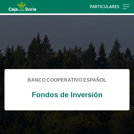
Skip
PARTICULARES
to
Cargando
main
contenido,
contentt
por
favor
espere...
BANCO COOPERATIVO ESPAÑOL
Fondos de Inversión