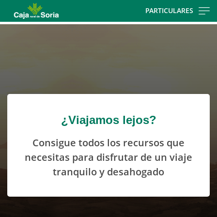
Skip
PARTICULARES
to
Cargando
main
contenido,
contentt
por
favor
espere...
¿Viajamos lejos?
Consigue todos los recursos que
necesitas para disfrutar de un viaje
tranquilo y desahogado