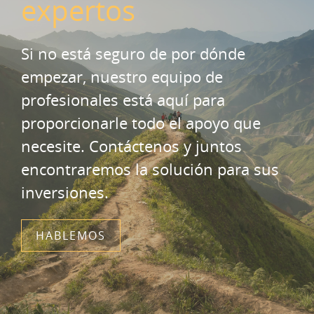
expertos
Si no está seguro de por dónde
empezar, nuestro equipo de
profesionales está aquí para
proporcionarle todo el apoyo que
necesite. Contáctenos y juntos
encontraremos la solución para sus
inversiones.
HABLEMOS