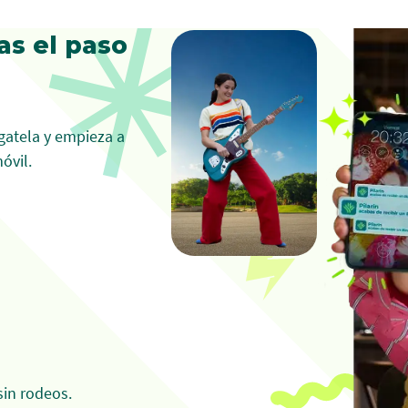
en in
as el paso
rgatela y empieza a
óvil.
sin rodeos.