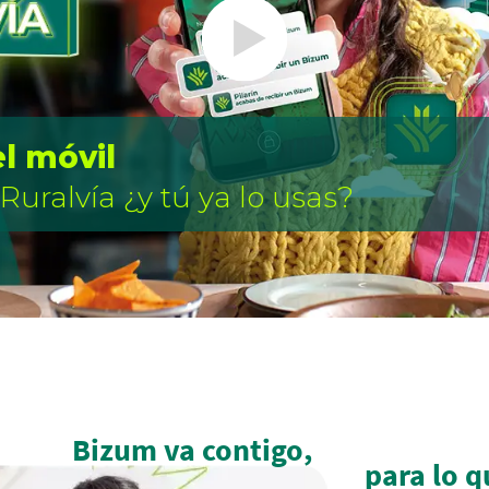
l móvil
uralvía ¿y tú ya lo usas?
Bizum va contigo,
para lo q