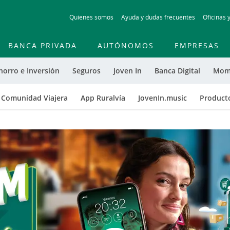
Skip
Quienes somos
Ayuda y dudas frecuentes
Oficinas 
to
main
contentt
BANCA PRIVADA
AUTÓNOMOS
EMPRESAS
horro e Inversión
Seguros
Joven In
Banca Digital
Mom
Comunidad Viajera
App Ruralvía
JovenIn.music
Producto