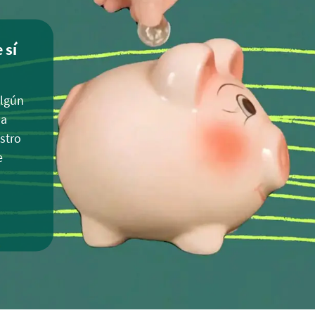
 sí
algún
 a
stro
e