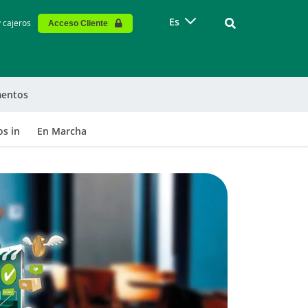
Vinculo - Buscar
Es
y cajeros
Acceso Cliente
entos
s in
En Marcha