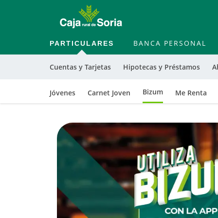
PARTICULARES
BANCA PERSONAL
Cuentas y Tarjetas
Hipotecas y Préstamos
A
Bizum
Jóvenes
Carnet Joven
Me Renta
Cargando
contenido,
por
favor
espere...