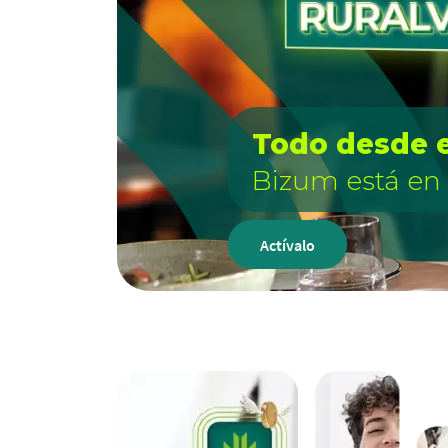
Todo desde e
Bizum está en R
Actívalo