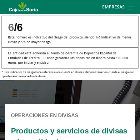
Skip
EMPRESAS
to
main
6
/6
contentt
Este número es indicativo del riesgo del producto, siendo 1/6 indicativo de menor
riesgo y 6/6 de mayor riesgo.
La Entidad está adherida al Fondo de Garantía de Depósitos Español de
Entidades de Crédito. El Fondo garantiza los depósitos en dinero hasta 100.000
euros, por titular y entidad.
* Este indicador de riesgo hace referencia a la cuenta en divisas, deberás tener en cuenta el riesgo del
tipo de cambio asociado a la divisa.
Cargando
contenido,
por
favor
espere...
OPERACIONES EN DIVISAS
Productos y servicios de divisas