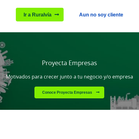
Ir a Ruralvía
Aun no soy cliente
Cargando
contenido,
por
favor
Proyecta Empresas
espere...
Motivados para crecer junto a tu negocio y/o empresa
Conoce Proyecta Empresas