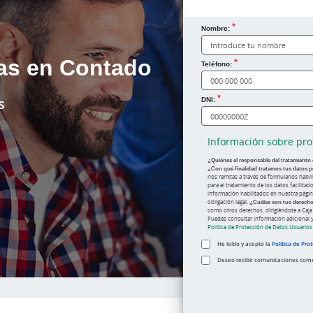
Nombre:
as en Contado
¿Cómo te llamas?
Teléfono:
s
DNI:
Información sobre pro
¿Quiénes el responsable del tratamiento
¿Con qué finalidad tratamos tus datos p
nos remitas a través de formularios habi
para el tratamiento de los datos facilita
información habilitados en nuestra pági
obligación legal.
¿Cuáles son tus derech
como otros derechos, dirigiéndote a Caja
Puedes consultar información adicional y
Política de Protección de Datos Usuario
He leído y acepto la
Política de Pro
Deseo recibir comunicaciones comerc