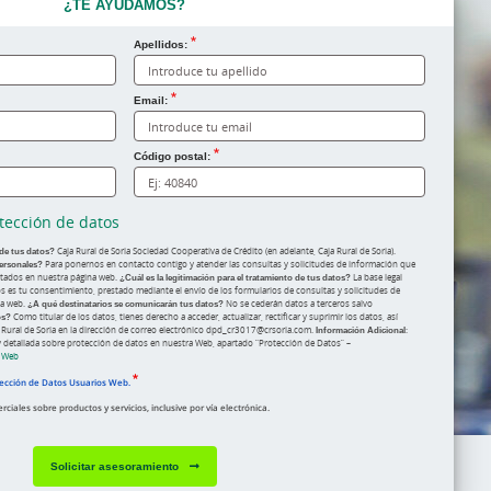
¿TE AYUDAMOS?
Apellidos:
Email:
Código postal:
tección de datos
 de tus datos?
Caja Rural de Soria Sociedad Cooperativa de Crédito (en adelante, Caja Rural de Soria).
ersonales?
Para ponernos en contacto contigo y atender las consultas y solicitudes de información que
litados en nuestra página web.
¿Cuál es la legitimación para el tratamiento de tus datos?
La base legal
dos es tu consentimiento, prestado mediante el envío de los formularios de consultas y solicitudes de
na web.
¿A qué destinatarios se comunicarán tus datos?
No se cederán datos a terceros salvo
os?
Como titular de los datos, tienes derecho a acceder, actualizar, rectificar y suprimir los datos, así
 Rural de Soria en la dirección de correo electrónico dpd_cr3017@crsoria.com.
Información Adicional
:
 detallada sobre protección de datos en nuestra Web, apartado “Protección de Datos” –
s Web
tección de Datos Usuarios Web.
iales sobre productos y servicios, inclusive por vía electrónica.
Solicitar asesoramiento