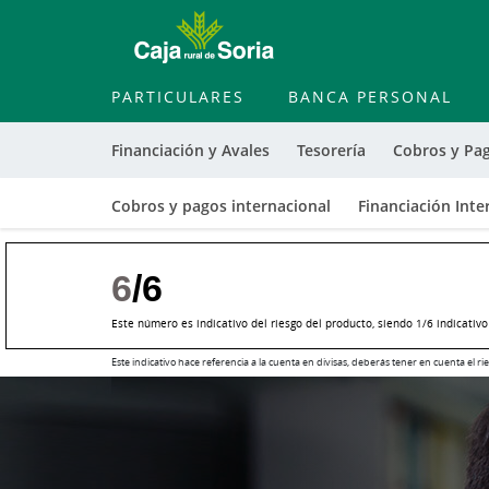
PARTICULARES
BANCA PERSONAL
Financiación y Avales
Tesorería
Cobros y Pa
Cobros y pagos internacional
Financiación Inte
6
/6
Este número es indicativo del riesgo del producto, siendo 1/6 indicativ
Este indicativo hace referencia a la cuenta en divisas, deberás tener en cuenta el rie