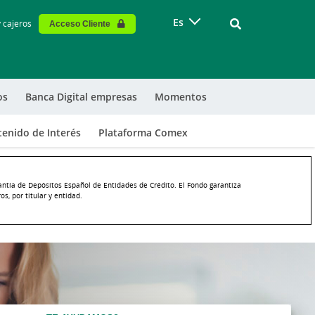
Vinculo - Buscar
Es
y cajeros
Acceso Cliente
os
Banca Digital empresas
Momentos
enido de Interés
Plataforma Comex
antía de Depósitos Español de Entidades de Crédito. El Fondo garantiza
s, por titular y entidad.