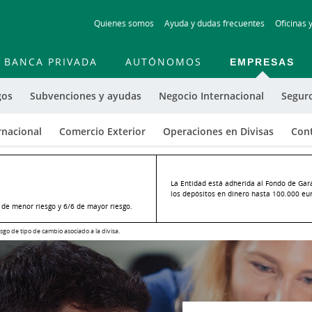
Skip
Quienes somos
Ayuda y dudas frecuentes
Oficinas 
to
main
contentt
BANCA PRIVADA
AUTÓNOMOS
EMPRESAS
gos
Subvenciones y ayudas
Negocio Internacional
Segur
rnacional
Comercio Exterior
Operaciones en Divisas
Cont
La Entidad está adherida al Fondo de Gar
los depósitos en dinero hasta 100.000 euro
o de menor riesgo y 6/6 de mayor riesgo.
sgo de tipo de cambio asociado a la divisa.