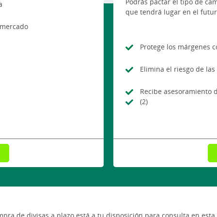
Podrás pactar el tipo de ca
a
que tendrá lugar en el futu
l mercado
Protege los márgenes c
Elimina el riesgo de la
Recibe asesoramiento d
(2)
ra de divisas a plazo está a tu disposición para consulta en esta