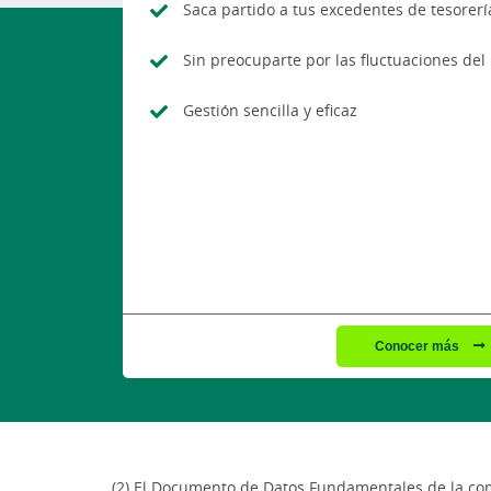
Saca partido a tus excedentes de tesorerí
Sin preocuparte por las fluctuaciones de
Gestión sencilla y eficaz
Conocer más
(2) El Documento de Datos Fundamentales de la comp