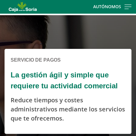
Skip
AUTÓNOMOS
to
Cargando
main
contenido,
contentt
por
favor
espere...
SERVICIO DE PAGOS
La gestión ágil y simple que
requiere tu actividad comercial
Reduce tiempos y costes
administrativos mediante los servicios
que te ofrecemos.