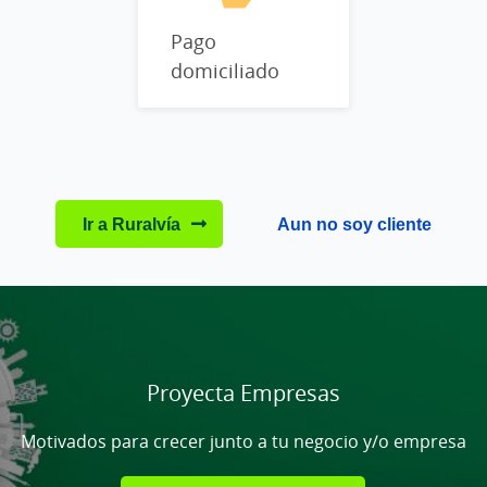
Pago
domiciliado
Ir a Ruralvía
Aun no soy cliente
Cargando
contenido,
por
favor
Proyecta Empresas
espere...
Motivados para crecer junto a tu negocio y/o empresa