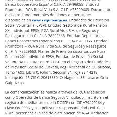
Banco Cooperativo Español C.I.F. A 79496055. Entidad
Promotora: RGA Rural Vida S.A. C.I.F. A78229663. Documento
de Datos Fundamentales de planes de pensiones
disponibles en
www.segurosrga.es
. Entidades de Previsión
Social Voluntaria (EPSV): Entidad Gestora de Rural Pensión
XXI Individual, EPSV: RGA Rural Vida S.A. de Seguros y
Reaseguros con C.I.F.: A-78229663. Entidad Depositaria,¬
Banco Cooperativo Español con C.I.F.: A-79496055. Entidad
Promotora ¬ RGA Rural Vida S.A. de Seguros y Reaseguros
C.I.F. A- 78229663. Planes de Previsión suscritos con Rural
Pensión XXI Individual, EPSV, Entidad de Previsión Social
Voluntaria inscrita con nº 211-G en el Registro de Entidades
de Previsión Social de Euskadi, Reg. Mercantil de Guipúzcoa,
Tomo 1693, Libro 0, Folio 1, Sección 8ª, Hoja SS-14218,
Inscripción 1ª, CIF G-20615530, C/ Nagusia, 36, Lasarte Oria
Guipúzcoa.
La comercialización se realiza a través de RGA Mediación
como Operador de Banca-Seguros Vinculado, inscrito en el
registro de mediadores de la DGSFP con CIF A79490264 y
clave OV-0006, y con póliza de responsabilidad civil. Caja
Rural pertenece a la red de distribución de RGA Mediación