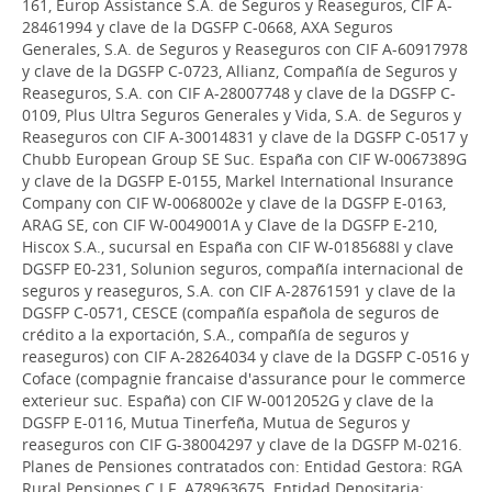
161, Europ Assistance S.A. de Seguros y Reaseguros, CIF A-
28461994 y clave de la DGSFP C-0668, AXA Seguros
Generales, S.A. de Seguros y Reaseguros con CIF A-60917978
y clave de la DGSFP C-0723, Allianz, Compañía de Seguros y
Reaseguros, S.A. con CIF A-28007748 y clave de la DGSFP C-
0109, Plus Ultra Seguros Generales y Vida, S.A. de Seguros y
Reaseguros con CIF A-30014831 y clave de la DGSFP C-0517 y
Chubb European Group SE Suc. España con CIF W-0067389G
y clave de la DGSFP E-0155, Markel International Insurance
Company con CIF W-0068002e y clave de la DGSFP E-0163,
ARAG SE, con CIF W-0049001A y Clave de la DGSFP E-210,
Hiscox S.A., sucursal en España con CIF W-0185688I y clave
DGSFP E0-231, Solunion seguros, compañía internacional de
seguros y reaseguros, S.A. con CIF A-28761591 y clave de la
DGSFP C-0571, CESCE (compañía española de seguros de
crédito a la exportación, S.A., compañía de seguros y
reaseguros) con CIF A-28264034 y clave de la DGSFP C-0516 y
Coface (compagnie francaise d'assurance pour le commerce
exterieur suc. España) con CIF W-0012052G y clave de la
DGSFP E-0116, Mutua Tinerfeña, Mutua de Seguros y
reaseguros con CIF G-38004297 y clave de la DGSFP M-0216.
Planes de Pensiones contratados con: Entidad Gestora: RGA
Rural Pensiones C.I.F. A78963675. Entidad Depositaria: