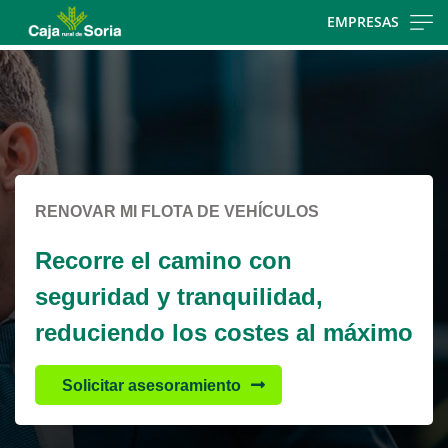
Skip
EMPRESAS
to
Cargando
main
contenido,
contentt
por
favor
espere...
RENOVAR MI FLOTA DE VEHÍCULOS
Recorre el camino con
seguridad y tranquilidad,
reduciendo los costes al máximo
Solicitar asesoramiento