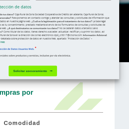
tección de datos
 de tus datos?
Caja Rural de Soria Sociedad Cooperativa de Crédito (en adelante, Caja Rural de Soria).
ersonales?
Para ponernos en contacto contigo y atender las consultas y solicitudes de información que
litados en nuestra página web.
¿Cuál es la legitimación para el tratamiento de tus datos?
La base legal
dos es tu consentimiento, prestado mediante el envío de los formularios de consultas y solicitudes de
na web.
¿A qué destinatarios se comunicarán tus datos?
No se cederán datos a terceros salvo
os?
Como titular de los datos, tienes derecho a acceder, actualizar, rectificar y suprimir los datos, así
 Rural de Soria en la dirección de correo electrónico dpd_cr3017@crsoria.com.
Información Adicional
:
 detallada sobre protección de datos en nuestra Web, apartado “Protección de Datos” –
s Web
tección de Datos Usuarios Web.
iales sobre productos y servicios, inclusive por vía electrónica.
Solicitar asesoramiento
ompras por
Comodidad