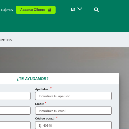
Vinculo - Buscar
Es
y cajeros
Acceso Cliente
entos
¿TE AYUDAMOS?
Apellidos:
Email:
Código postal: