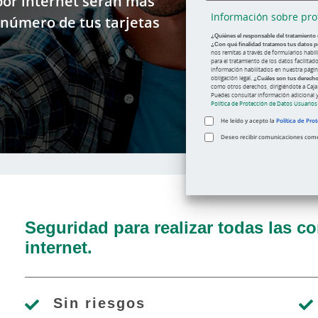
 por internet serán más
Información sobre pro
l número de tus tarjetas
¿Quiénes el responsable del tratamiento
¿Con qué finalidad tratamos tus datos p
nos remitas a través de formularios habi
para el tratamiento de los datos facilita
información habilitados en nuestra pági
obligación legal.
¿Cuáles son tus derech
como otros derechos, dirigiéndote a Caja
Puedes consultar información adicional y
Política de Protección de Datos Usuario
He leído y acepto la
Política de Pro
Deseo recibir comunicaciones comerc
Seguridad para realizar todas las c
internet.
Sin riesgos