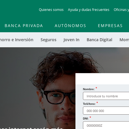
Skip
Quienes somos
Ayuda y dudas frecuentes
Oficinas 
to
main
contentt
BANCA PRIVADA
AUTÓNOMOS
EMPRESAS
horro e Inversión
Seguros
Joven In
Banca Digital
Mom
Nombre:
¿Cómo te llamas?
Teléfono:
DNI: