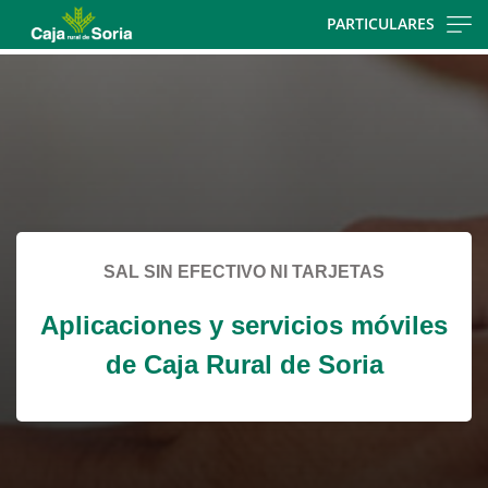
Skip
PARTICULARES
to
Cargando
main
contenido,
contentt
por
favor
espere...
SAL SIN EFECTIVO NI TARJETAS
Aplicaciones y servicios móviles
de Caja Rural de Soria