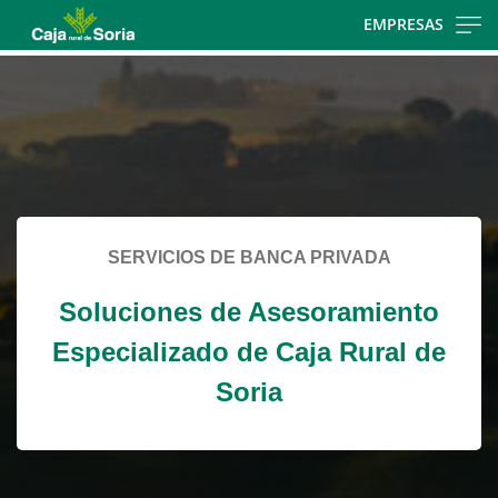
Skip
EMPRESAS
to
Cargando
main
contenido,
contentt
por
favor
espere...
SERVICIOS DE BANCA PRIVADA
Soluciones de Asesoramiento
Especializado de Caja Rural de
Soria