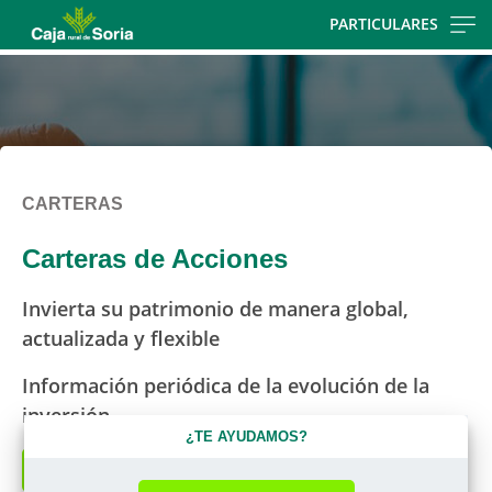
Skip
PARTICULARES
to
main
contentt
CARTERAS
Carteras de Acciones
Invierta su patrimonio de manera global,
actualizada y flexible
Información periódica de la evolución de la
inversión
¿TE AYUDAMOS?
Solicitar más información