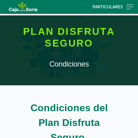
Skip
PARTICULARES
to
main
contentt
PLAN DISFRUTA
SEGURO
Condiciones
Condiciones del
Plan Disfruta
Seguro