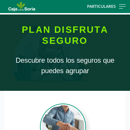
Skip
PARTICULARES
to
main
contentt
PLAN DISFRUTA
SEGURO
Descubre todos los seguros que
puedes agrupar