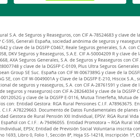
al S.A. de Seguros y Reaseguros, con CIF A-78524683 y clave de l
P C-595, Generali España, sociedad anónima de seguros y reaseguro
642 y clave de la DGSFP C0467, Reale Seguros generales, S.A. con 
58, DKV Seguros y Reaseguros, S.A.E. CIF A-50004209 R y clave de 
668, AXA Seguros Generales, S.A. de Seguros y Reaseguros con CIF 
8007748 y clave de la DGSFP C-0109, Plus Ultra Seguros Generales 
pean Group SE Suc. España con CIF W-0067389G y clave de la DGSF
G SE, con CIF W-0049001A y Clave de la DGSFP E-210, Hiscox S.A., 
ional de seguros y reaseguros, S.A. con CIF A-28761591 y clave de
a de seguros y reaseguros) con CIF A-28264034 y clave de la DGSFP
-0012052G y clave de la DGSFP E-0116, Mutua Tinerfeña, Mutua de 
s con: Entidad Gestora: RGA Rural Pensiones C.I.F. A78963675. Ent
A. C.I.F. A78229663. Documento de Datos Fundamentales de planes
idad Gestora de Rural Pensión XXI Individual, EPSV: RGA Rural Vida 
Español con C.I.F.: A-79496055. Entidad Promotora ¬ RGA Rural Vid
Individual, EPSV, Entidad de Previsión Social Voluntaria inscrita co
 1693, Libro 0, Folio 1, Sección 8ª, Hoja SS-14218, Inscripción 1ª, C