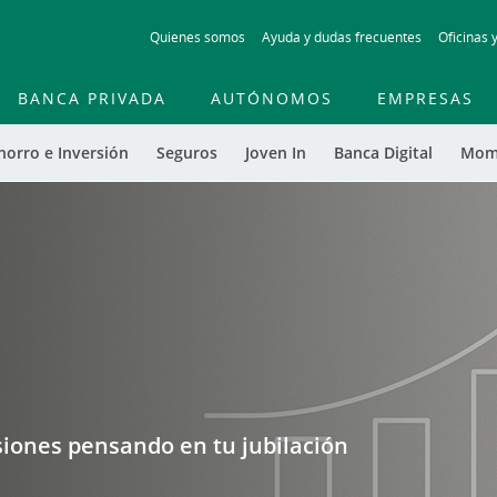
Skip
Quienes somos
Ayuda y dudas frecuentes
Oficinas 
to
main
contentt
BANCA PRIVADA
AUTÓNOMOS
EMPRESAS
horro e Inversión
Seguros
Joven In
Banca Digital
Mom
iones pensando en tu jubilación