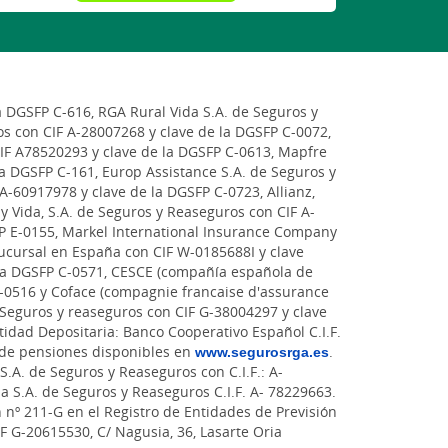
a DGSFP C-616, RGA Rural Vida S.A. de Seguros y
s con CIF A-28007268 y clave de la DGSFP C-0072,
CIF A78520293 y clave de la DGSFP C-0613, Mapfre
la DGSFP C-161, Europ Assistance S.A. de Seguros y
A-60917978 y clave de la DGSFP C-0723, Allianz,
y Vida, S.A. de Seguros y Reaseguros con CIF A-
P E-0155, Markel International Insurance Company
sucursal en España con CIF W-0185688I y clave
 la DGSFP C-0571, CESCE (compañía española de
 C-0516 y Coface (compagnie francaise d'assurance
Seguros y reaseguros con CIF G-38004297 y clave
idad Depositaria: Banco Cooperativo Español C.I.F.
 de pensiones disponibles en
www.segurosrga.es
.
S.A. de Seguros y Reaseguros con C.I.F.: A-
a S.A. de Seguros y Reaseguros C.I.F. A- 78229663.
n nº 211-G en el Registro de Entidades de Previsión
IF G-20615530, C/ Nagusia, 36, Lasarte Oria