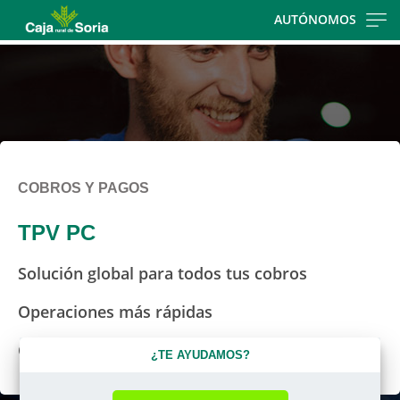
Skip
AUTÓNOMOS
to
main
contentt
COBROS Y PAGOS
TPV PC
Solución global para todos tus cobros
Operaciones más rápidas
Con tecnología contactless
¿TE AYUDAMOS?