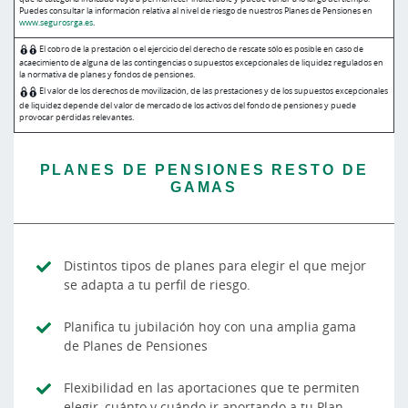
Puedes consultar la información relativa al nivel de riesgo de nuestros Planes de Pensiones en
www.segurosrga.es
.
El cobro de la prestación o el ejercicio del derecho de rescate sólo es posible en caso de
acaecimiento de alguna de las contingencias o supuestos excepcionales de liquidez regulados en
la normativa de planes y fondos de pensiones.
El valor de los derechos de movilización, de las prestaciones y de los supuestos excepcionales
de liquidez depende del valor de mercado de los activos del fondo de pensiones y puede
provocar pérdidas relevantes.
PLANES DE PENSIONES RESTO DE
GAMAS
Distintos tipos de planes para elegir el que mejor
se adapta a tu perfil de riesgo.
Planifica tu jubilación hoy con una amplia gama
de Planes de Pensiones
Flexibilidad en las aportaciones que te permiten
elegir, cuánto y cuándo ir aportando a tu Plan.