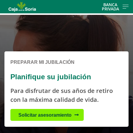
Skip
BANCA
PRIVADA
to
Cargando
main
contenido,
contentt
por
favor
espere...
PREPARAR MI JUBILACIÓN
Planifique su jubilación
Para disfrutar de sus años de retiro
con la máxima calidad de vida.
Solicitar asesoramiento