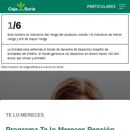
Skip
PARTICULARES
to
main
1
/6
contentt
Este número es indicativo del riesgo del producto, siendo 1/6 indicativo de menor
riesgo y 6/6 de mayor riesgo.
La Entidad está adherida al Fondo de Garantía de Depósitos Español de
Entidades de Crédito. El Fondo garantiza los depósitos en dinero hasta 100.000
euros, por titular y entidad.
Este indicador de riesgo afecta a la cuenta corriente
TE LO MERECES
Programa Te lo Mereces Pensión