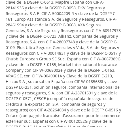
clave de la DGSFP C-0613, Mapfre España con CIF A-
28141935 y clave de la DGSFP C-0058, DKV Seguros y
Reaseguros, S.A.E. CIF A-50004209 R y clave de la DGSFP C-
161, Europ Assistance S.A. de Seguros y Reaseguros, CIF A-
28461994 y clave de la DGSFP C-0668, AXA Seguros
Generales, S.A. de Seguros y Reaseguros con CIF A-60917978
y clave de la DGSFP C-0723, Allianz, Compañía de Seguros y
Reaseguros, S.A. con CIF A-28007748 y clave de la DGSFP C-
0109, Plus Ultra Seguros Generales y Vida, S.A. de Seguros y
Reaseguros con CIF A-30014831 y clave de la DGSFP C-0517 y
Chubb European Group SE Suc. España con CIF W-0067389G
y clave de la DGSFP E-0155, Markel International Insurance
Company con CIF W-0068002e y clave de la DGSFP E-0163,
ARAG SE, con CIF W-0049001A y Clave de la DGSFP E-210,
Hiscox S.A., sucursal en España con CIF W-0185688I y clave
DGSFP E0-231, Solunion seguros, compañía internacional de
seguros y reaseguros, S.A. con CIF A-28761591 y clave de la
DGSFP C-0571, CESCE (compañía española de seguros de
crédito a la exportación, S.A., compañía de seguros y
reaseguros) con CIF A-28264034 y clave de la DGSFP C-0516 y
Coface (compagnie francaise d'assurance pour le commerce
exterieur suc. España) con CIF W-0012052G y clave de la
DGSFP E-0116, Mutua Tinerfeña, Mutua de Seguros y