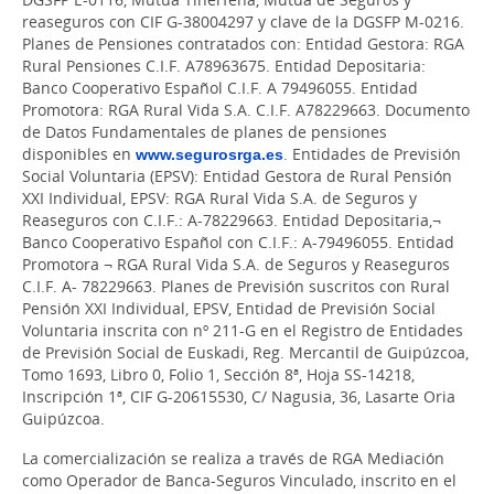
reaseguros con CIF G-38004297 y clave de la DGSFP M-0216.
Planes de Pensiones contratados con: Entidad Gestora: RGA
Rural Pensiones C.I.F. A78963675. Entidad Depositaria:
Banco Cooperativo Español C.I.F. A 79496055. Entidad
Promotora: RGA Rural Vida S.A. C.I.F. A78229663. Documento
de Datos Fundamentales de planes de pensiones
disponibles en
www.segurosrga.es
. Entidades de Previsión
Social Voluntaria (EPSV): Entidad Gestora de Rural Pensión
XXI Individual, EPSV: RGA Rural Vida S.A. de Seguros y
Reaseguros con C.I.F.: A-78229663. Entidad Depositaria,¬
Banco Cooperativo Español con C.I.F.: A-79496055. Entidad
Promotora ¬ RGA Rural Vida S.A. de Seguros y Reaseguros
C.I.F. A- 78229663. Planes de Previsión suscritos con Rural
Pensión XXI Individual, EPSV, Entidad de Previsión Social
Voluntaria inscrita con nº 211-G en el Registro de Entidades
de Previsión Social de Euskadi, Reg. Mercantil de Guipúzcoa,
Tomo 1693, Libro 0, Folio 1, Sección 8ª, Hoja SS-14218,
Inscripción 1ª, CIF G-20615530, C/ Nagusia, 36, Lasarte Oria
Guipúzcoa.
La comercialización se realiza a través de RGA Mediación
como Operador de Banca-Seguros Vinculado, inscrito en el